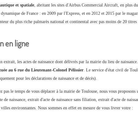
autique et spatiale
, abritant les sites d'Airbus Commercial Aircraft, en plus d
s dynamique de France : en 2009 par l'Express, et en 2012 et 2015 par le mag
nteur du plus riche palmarès national et continental avec pas moins de 20 titre
n en ligne
un extrait, les actes de naissance dont délivrés par la mairie du lieu de naissance
ituée au 6 rue du Lieutenant-Colonel Pélissier
. Le service d'état civil de Tou
uement pour les déclarations de naissance et de décès).
ez pas le temps de vous déplacer à la mairie de Toulouse, nous vous proposons
e de naissance, extrait d'acte de naissance sans filiation, extrait d'acte de nais
es villes environnantes. Nous sommes en effet en mesure de vous livrer votre :