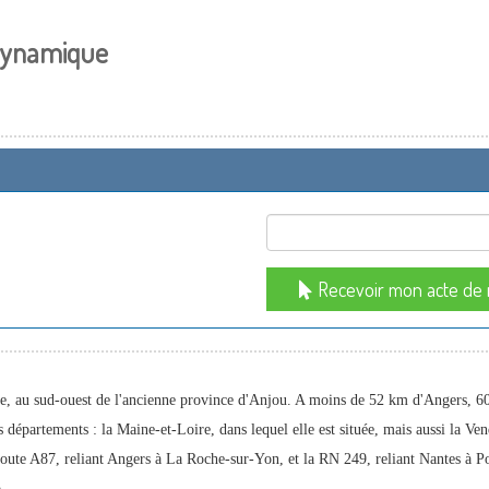
 dynamique
Recevoir mon acte de 
re, au sud-ouest de l'ancienne province d'Anjou. A moins de 52 km d'Angers,
ois départements : la Maine-et-Loire, dans lequel elle est située, mais aussi la
route A87, reliant Angers à La Roche-sur-Yon, et la RN 249, reliant Nantes à Po
.