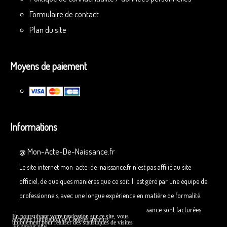
Formulaire de contact
Plan du site
Moyens de paiement
Informations
@
Mon-Acte-De-Naissance.fr
Le site internet mon-acte-de-naissance.fr n'est pas affilié au site
officiel, de quelques manières que ce soit. Il est géré par une équipe de
professionnels, avec une longue expérience en matière de formalité.
Nos prestations pour demander un acte de naissance sont facturées
En poursuivant votre navigation sur ce site, vous
acceptez l’utilisation de Cookies traceurs
uniquement pour réaliser des statistiques de visites
29,90 €.
En savoir plus